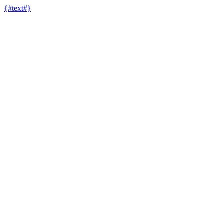
{#text#}